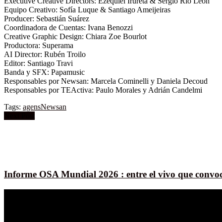
Executive Creative Directors: Ezequiel Irureta & Sergio Rio León
Equipo Creativo: Sofía Luque & Santiago Ameijeiras
Producer: Sebastián Suárez
Coordinadora de Cuentas: Ivana Benozzi
Creative Graphic Design: Chiara Zoe Bourlot
Productora: Superama
AI Director: Rubén Troilo
Editor: Santiago Travi
Banda y SFX: Papamusic
Responsables por Newsan: Marcela Cominelli y Daniela Decoud
Responsables por TEActiva: Paulo Morales y Adrián Candelmi
Tags:
agens
Newsan
Next Post
Informe OSA Mundial 2026 : entre el vivo que convoc