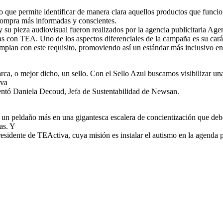
o que permite identificar de manera clara aquellos productos que funcion
 compra más informadas y conscientes.
 su pieza audiovisual fueron realizados por la agencia publicitaria Agen
s con TEA. Uno de los aspectos diferenciales de la campaña es su caráct
mplan con este requisito, promoviendo así un estándar más inclusivo en 
ca, o mejor dicho, un sello. Con el Sello Azul buscamos visibilizar un
eva
entó Daniela Decoud, Jefa de Sustentabilidad de Newsan.
 un peldaño más en una gigantesca escalera de concientización que debe
as. Y
sidente de TEActiva, cuya misión es instalar el autismo en la agenda p