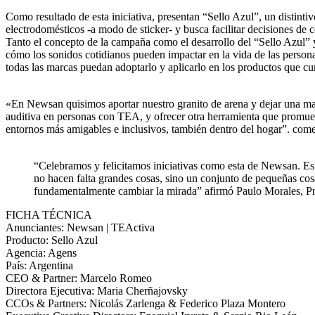
Como resultado de esta iniciativa, presentan “Sello Azul”, un distintiv
electrodomésticos -a modo de sticker- y busca facilitar decisiones de
Tanto el concepto de la campaña como el desarrollo del “Sello Azul” y
cómo los sonidos cotidianos pueden impactar en la vida de las persona
todas las marcas puedan adoptarlo y aplicarlo en los productos que cu
«En Newsan quisimos aportar nuestro granito de arena y dejar una mar
auditiva en personas con TEA, y ofrecer otra herramienta que promu
entornos más amigables e inclusivos, también dentro del hogar”. com
“Celebramos y felicitamos iniciativas como esta de Newsan. Es
no hacen falta grandes cosas, sino un conjunto de pequeñas cos
fundamentalmente cambiar la mirada” afirmó Paulo Morales, Pre
FICHA TÉCNICA
Anunciantes: Newsan | TEActiva
Producto: Sello Azul
Agencia: Agens
País: Argentina
CEO & Partner: Marcelo Romeo
Directora Ejecutiva: Maria Cherñajovsky
CCOs & Partners: Nicolás Zarlenga & Federico Plaza Montero