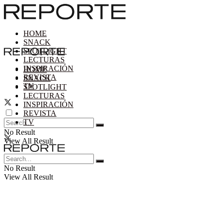
HOME
SNACK
SPOTLIGHT
LECTURAS
INSPIRACIÓN
HOME
REVISTA
SNACK
TV
SPOTLIGHT
LECTURAS
INSPIRACIÓN
REVISTA
TV
No Result
View All Result
No Result
View All Result