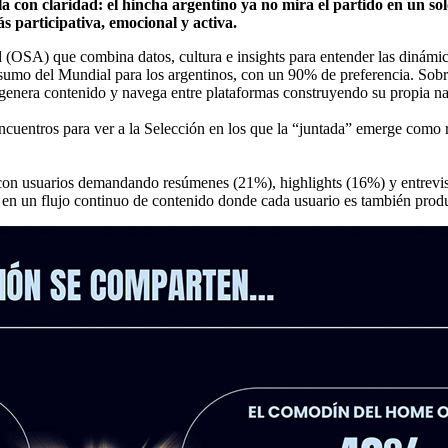
a con claridad: el hincha argentino ya no mira el partido en un sol
 participativa, emocional y activa.
(OSA) que combina datos, cultura e insights para entender las dinámic
sumo del Mundial para los argentinos, con un 90% de preferencia. Sobr
genera contenido y navega entre plataformas construyendo su propia nar
encuentros para ver a la Selección en los que la “juntada” emerge como r
s con usuarios demandando resúmenes (21%), highlights (16%) y entrevis
í en un flujo continuo de contenido donde cada usuario es también produ