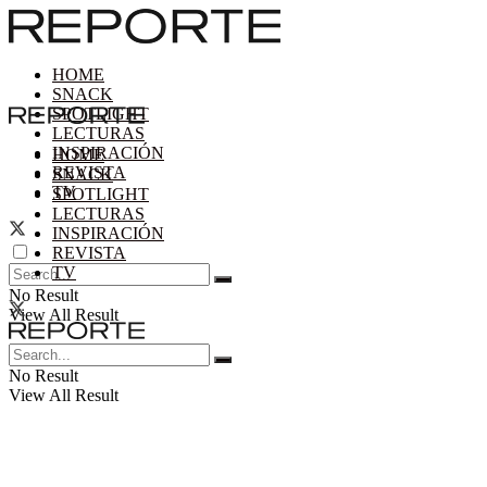
HOME
SNACK
SPOTLIGHT
LECTURAS
INSPIRACIÓN
HOME
REVISTA
SNACK
TV
SPOTLIGHT
LECTURAS
INSPIRACIÓN
REVISTA
TV
No Result
View All Result
No Result
View All Result