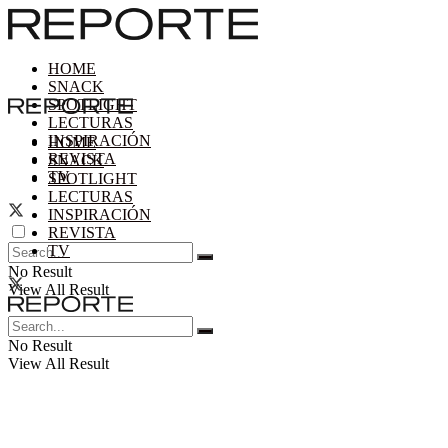
HOME
SNACK
SPOTLIGHT
LECTURAS
INSPIRACIÓN
HOME
REVISTA
SNACK
TV
SPOTLIGHT
LECTURAS
INSPIRACIÓN
REVISTA
TV
No Result
View All Result
No Result
View All Result