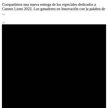
Compartimos una nueva entrega de los especiales dedicados a
Cannes Lions 2022. Los ganadores en Innovación con la palabra de
...
reporte.global es una plataforma de contenido en español
dedicada al mundo de la creatividad, el marketing y la
comunicación
.
Es editada por periodistas y editores
responsables de reporte publicidad que desde hace 30 años
desarrolla de manera ininterrumpida productos editoriales
gráficos, digitales y audiovisuales