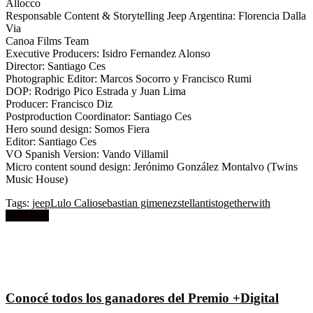
Allocco
Responsable Content & Storytelling Jeep Argentina: Florencia Dalla
Via
Canoa Films Team
Executive Producers: Isidro Fernandez Alonso
Director: Santiago Ces
Photographic Editor: Marcos Socorro y Francisco Rumi
DOP: Rodrigo Pico Estrada y Juan Lima
Producer: Francisco Diz
Postproduction Coordinator: Santiago Ces
Hero sound design: Somos Fiera
Editor: Santiago Ces
VO Spanish Version: Vando Villamil
Micro content sound design: Jerónimo González Montalvo (Twins
Music House)
Tags:
jeep
Lulo Calio
sebastian gimenez
stellantis
togetherwith
Next Post
Conocé todos los ganadores del Premio +Digital