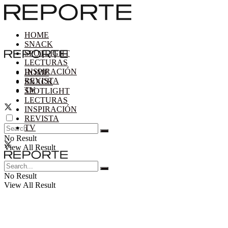
HOME
SNACK
SPOTLIGHT
LECTURAS
INSPIRACIÓN
HOME
REVISTA
SNACK
TV
SPOTLIGHT
LECTURAS
INSPIRACIÓN
REVISTA
TV
No Result
View All Result
No Result
View All Result