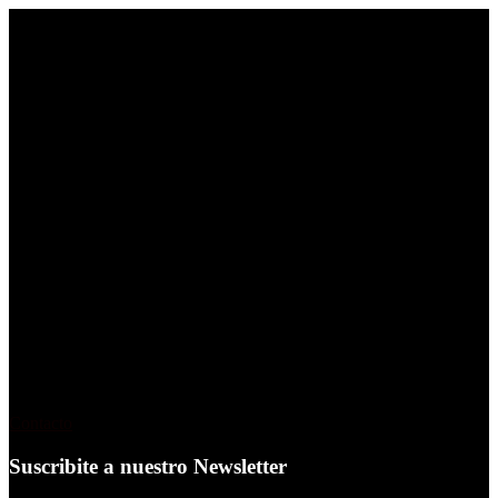
reporte.global es una plataforma de contenido en español
dedicada al mundo de la creatividad, el marketing y la
comunicación
.
Es editada por periodistas y editores
responsables de reporte publicidad que desde hace 30 años
desarrolla de manera ininterrumpida productos editoriales
gráficos, digitales y audiovisuales
Contacto
Suscribite a nuestro Newsletter