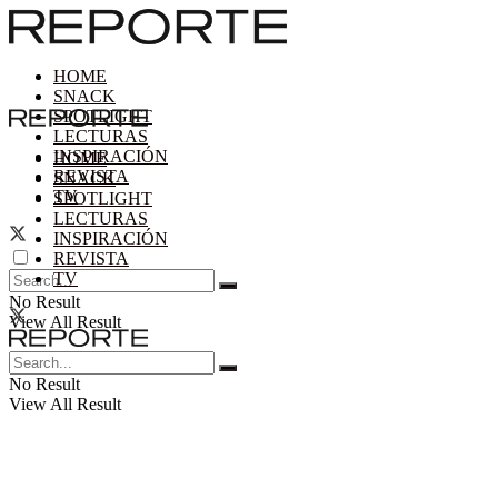
HOME
SNACK
SPOTLIGHT
LECTURAS
INSPIRACIÓN
HOME
REVISTA
SNACK
TV
SPOTLIGHT
LECTURAS
INSPIRACIÓN
REVISTA
TV
No Result
View All Result
No Result
View All Result