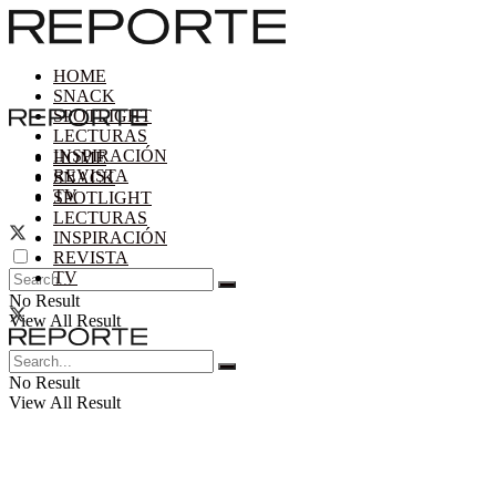
HOME
SNACK
SPOTLIGHT
LECTURAS
INSPIRACIÓN
HOME
REVISTA
SNACK
TV
SPOTLIGHT
LECTURAS
INSPIRACIÓN
REVISTA
TV
No Result
View All Result
No Result
View All Result