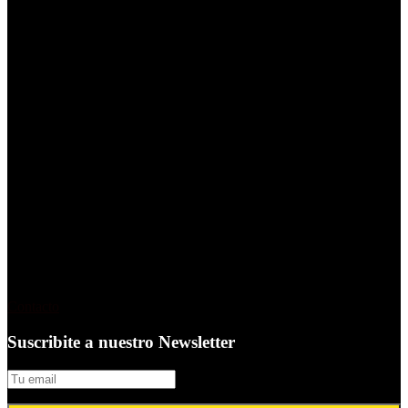
reporte.global es una plataforma de contenido en español
dedicada al mundo de la creatividad, el marketing y la
comunicación
.
Es editada por periodistas y editores
responsables de reporte publicidad que desde hace 30 años
desarrolla de manera ininterrumpida productos editoriales
gráficos, digitales y audiovisuales
Contacto
Suscribite a nuestro Newsletter