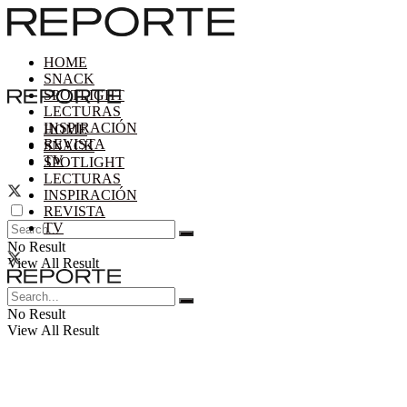
HOME
SNACK
SPOTLIGHT
LECTURAS
INSPIRACIÓN
HOME
REVISTA
SNACK
TV
SPOTLIGHT
LECTURAS
INSPIRACIÓN
REVISTA
TV
No Result
View All Result
No Result
View All Result