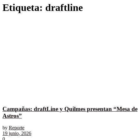
Etiqueta:
draftline
Campañas: draftLine y Quilmes presentan “Mesa de
Astros”
by
Reporte
19 junio, 2026
0