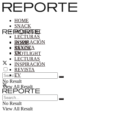
HOME
SNACK
SPOTLIGHT
LECTURAS
INSPIRACIÓN
HOME
REVISTA
SNACK
TV
SPOTLIGHT
LECTURAS
INSPIRACIÓN
REVISTA
TV
No Result
View All Result
No Result
View All Result