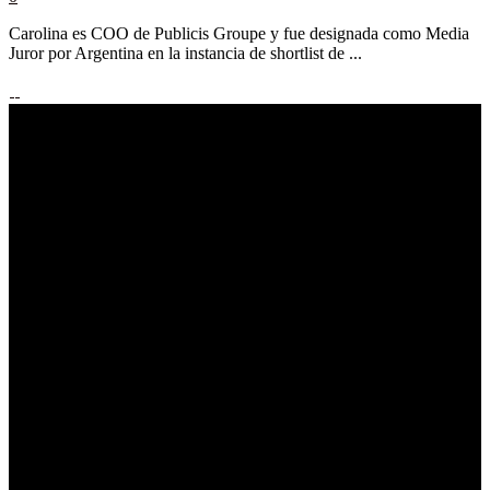
Carolina es COO de Publicis Groupe y fue designada como Media
Juror por Argentina en la instancia de shortlist de ...
reporte.global es una plataforma de contenido en español
dedicada al mundo de la creatividad, el marketing y la
comunicación
.
Es editada por periodistas y editores
responsables de reporte publicidad que desde hace 30 años
desarrolla de manera ininterrumpida productos editoriales
gráficos, digitales y audiovisuales