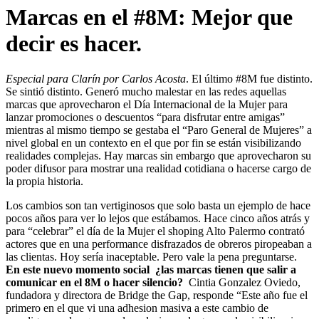
Marcas en el #8M: Mejor que
decir es hacer.
Especial para Clarín por Carlos Acosta
. El último #8M fue distinto.
Se sintió distinto. Generó mucho malestar en las redes aquellas
marcas que aprovecharon el Día Internacional de la Mujer para
lanzar promociones o descuentos “para disfrutar entre amigas”
mientras al mismo tiempo se gestaba el “Paro General de Mujeres” a
nivel global en un contexto en el que por fin se están visibilizando
realidades complejas. Hay marcas sin embargo que aprovecharon su
poder difusor para mostrar una realidad cotidiana o hacerse cargo de
la propia historia.
Los cambios son tan vertiginosos que solo basta un ejemplo de hace
pocos años para ver lo lejos que estábamos. Hace cinco años atrás y
para “celebrar” el día de la Mujer el shoping Alto Palermo contrató
actores que en una performance disfrazados de obreros piropeaban a
las clientas. Hoy sería inaceptable. Pero vale la pena preguntarse.
En este nuevo momento social ¿las marcas tienen que salir a
comunicar en el 8M o hacer silencio?
Cintia Gonzalez Oviedo,
fundadora y directora de Bridge the Gap, responde “Este año fue el
primero en el que vi una adhesion masiva a este cambio de