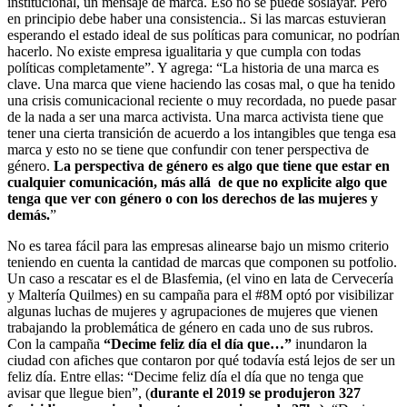
institucional, un mensaje de marca. Eso no se puede soslayar. Pero
en principio debe haber una consistencia.. Si las marcas estuvieran
esperando el estado ideal de sus políticas para comunicar, no podrían
hacerlo. No existe empresa igualitaria y que cumpla con todas
políticas completamente”. Y agrega: “La historia de una marca es
clave. Una marca que viene haciendo las cosas mal, o que ha tenido
una crisis comunicacional reciente o muy recordada, no puede pasar
de la nada a ser una marca activista. Una marca activista tiene que
tener una cierta transición de acuerdo a los intangibles que tenga esa
marca y esto no se tiene que confundir con tener perspectiva de
género.
La perspectiva de género es algo que tiene que estar en
cualquier comunicación, más allá de que no explicite algo que
tenga que ver con género o con los derechos de las mujeres y
demás.
”
No es tarea fácil para las empresas alinearse bajo un mismo criterio
teniendo en cuenta la cantidad de marcas que componen su potfolio.
Un caso a rescatar es el de Blasfemia, (el vino en lata de Cervecería
y Maltería Quilmes) en su campaña para el #8M optó por visibilizar
algunas luchas de mujeres y agrupaciones de mujeres que vienen
trabajando la problemática de género en cada uno de sus rubros.
Con la campaña
“Decime feliz día el día que…”
inundaron la
ciudad con afiches que contaron por qué todavía está lejos de ser un
feliz día. Entre ellas: “Decime feliz día el día que no tenga que
avisar que llegue bien”, (
durante el 2019 se produjeron 327