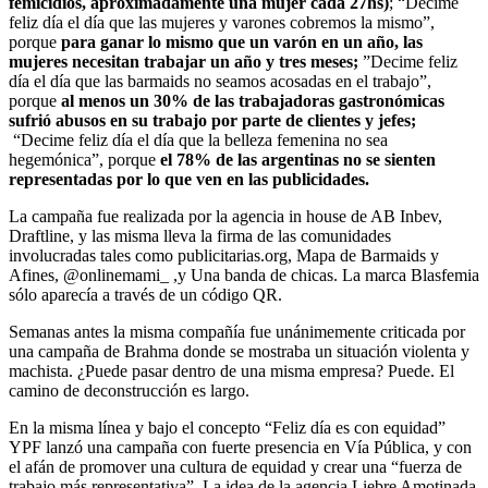
femicidios, aproximadamente una mujer cada 27hs)
; “Decime
feliz día el día que las mujeres y varones cobremos la mismo”,
porque
para ganar lo mismo que un varón en un año, las
mujeres necesitan trabajar un año y tres meses;
”Decime feliz
día el día que las barmaids no seamos acosadas en el trabajo”,
porque
al menos un 30% de las trabajadoras gastronómicas
sufrió abusos en su trabajo por parte de clientes y jefes;
“Decime feliz día el día que la belleza femenina no sea
hegemónica”, porque
el 78% de las argentinas no se sienten
representadas por lo que ven en las publicidades.
La campaña fue realizada por la agencia in house de AB Inbev,
Draftline, y las misma lleva la firma de las comunidades
involucradas tales como publicitarias.org, Mapa de Barmaids y
Afines, @onlinemami_ ,y Una banda de chicas. La marca Blasfemia
sólo aparecía a través de un código QR.
Semanas antes la misma compañía fue unánimemente criticada por
una campaña de Brahma donde se mostraba un situación violenta y
machista. ¿Puede pasar dentro de una misma empresa? Puede. El
camino de deconstrucción es largo.
En la misma línea y bajo el concepto “Feliz día es con equidad”
YPF lanzó una campaña con fuerte presencia en Vía Pública, y con
el afán de promover una cultura de equidad y crear una “fuerza de
trabajo más representativa”. La idea de la agencia Liebre Amotinada