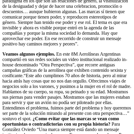
paradigma en los que son las relaciones de genero, la visibilizacion
de la desiguadad y dejar de hacer una celebracion, promoción o
descuentos… aunque hubieron algunas. Las marcas sí tienen que
comunicar porque tienen poder, y reproducen estereotipos de
género. Siempre han tenido ese poder y ese rol. El tema es que era
invisible y ahora es visible porque entró en la agenda de las
compañías y porque la misma sociedad lo demanda. Hay que
aprovechar ese poder. En ese recorrido de construir un mensaje
positivo hay caminos mejores y peores”.
Veamos algunos ejemplos.
En este 8M Aerolíneas Argentinas
compartió en sus redes sociales un video institucional realizado in-
house denominado “Otra Perspectiva”, que recorre antiguas
campañas gráficas de la aerolínea que exhiben contenido sexista y
cosificante.“Este año cumplimos 70 años de historia, pero al mirar
hacia atrás hay cosas que no nos dan orgullo. Ofrecimos viajes de
negocios solo a los varones, y pusimos a la mujer en el rol de madre.
Hablamos de su cuerpo, su ropa, su peinado y su edad. Mostramos
sus piernas para vender pasajes. Mostramos que las mujeres estaban
para servir y que un avión no podía ser piloteado por ellas.
Entendimos el problema, fuimos parte del problema y hoy queremos
ser parte de la solución mirando al presente con otra perspectiva…”
sostuvo el spot.
¿Como evitar que las marcas se vean como
oportunistas o contradictorias con su propia historia?
Para
González Oviedo “Una marca siempre está dando un mensaje