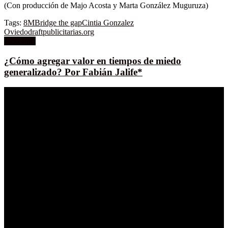
(Con producción de Majo Acosta y Marta González Muguruza)
Tags:
8M
Bridge the gap
Cintia Gonzalez
Oviedo
draft
publicitarias.org
Next Post
¿Cómo agregar valor en tiempos de miedo
generalizado? Por Fabián Jalife*
reporte.global es una plataforma de contenido en español
dedicada al mundo de la creatividad, el marketing y la
comunicación
.
Es editada por periodistas y editores
responsables de reporte publicidad que desde hace 30 años
desarrolla de manera ininterrumpida productos editoriales
gráficos, digitales y audiovisuales