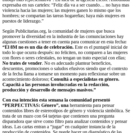
expresaba en sus carteles: “Feliz día va a ser cuando… no haya mas
violencia hacia las mujeres; las mujeres ganen lo mismo que los
hombres; se compartan las tareas hogareñas; haya más mujeres en
puestos de liderazgo.”
Según Publicitarias.org, la comunidad de mujeres que busca
promover la diversidad en la industria de las comunciaciones hay
algunas cuestiones a tener en cuenta para comunicar en esta fecha
:
“El 8M no es un día de celebración.
Este es el puntapié inicial de
todo lo que ocurra después: no feliciten, no comparen a las mujeres
con flores o seres celestiales, no tengan un trato especial con ellas;
No trates de vender
. No es adecuado plantear beneficios,
descuentos, promociones o saludos efusivos siendo que el contexto
de la fecha llama a tomarse un momento para reflexionar sobre un
acontecimiento doloroso;
Consultá a especialistas en género.
Capacitá a las personas involucradas en la redacción,
producción y desarrollo de mensajes masivos.”
Con esa intención esta semana
la comunidad presentó
“PERPECTIVAS: Género”, una
herramienta para pensar
contenidos libres de estereotipos de género y violencia simbólica. Se
trata de un mazo con 64 tarjetas que contienen una pregunta
disparadora que sirve como filtro para analizar contenidos y pensar
ideas. Las cartas entran a “jugar” en cualquier instancia de la
producción de contenidos. Se puede hacer un diagnóstico de las