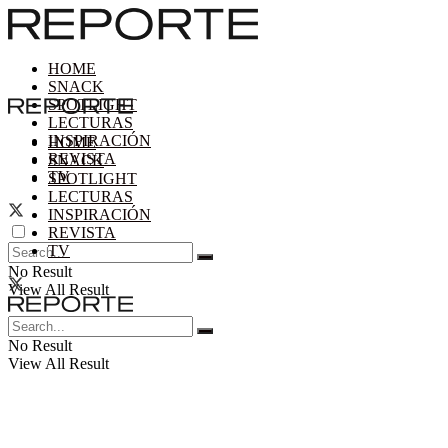
HOME
SNACK
SPOTLIGHT
LECTURAS
INSPIRACIÓN
HOME
REVISTA
SNACK
TV
SPOTLIGHT
LECTURAS
INSPIRACIÓN
REVISTA
TV
No Result
View All Result
No Result
View All Result