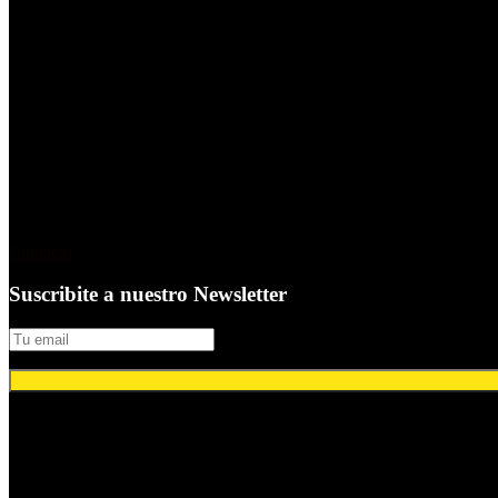
reporte.global es una plataforma de contenido en español dedicada al
desde hace 30 años desarrolla de manera ininterrumpida productos edito
Contacto
Suscribite a nuestro Newsletter
© 2024 Comunicación Publicitaria.