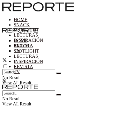
HOME
SNACK
SPOTLIGHT
LECTURAS
INSPIRACIÓN
HOME
REVISTA
SNACK
TV
SPOTLIGHT
LECTURAS
INSPIRACIÓN
REVISTA
TV
No Result
View All Result
No Result
View All Result