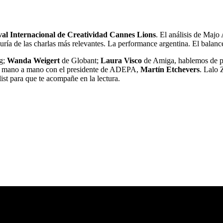
val Internacional de Creatividad Cannes Lions
. El análisis de Maj
uría de las charlas más relevantes. La performance argentina. El balanc
g;
Wanda Weigert
de Globant;
Laura Visco
de Amiga, hablemos de pl
n mano a mano con el presidente de ADEPA,
Martín Etchevers
. Lalo 
st para que te acompañe en la lectura.