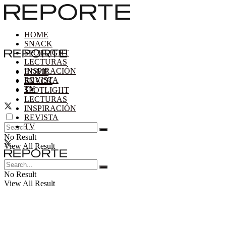
HOME
SNACK
SPOTLIGHT
LECTURAS
INSPIRACIÓN
HOME
REVISTA
SNACK
TV
SPOTLIGHT
LECTURAS
INSPIRACIÓN
REVISTA
TV
No Result
View All Result
No Result
View All Result