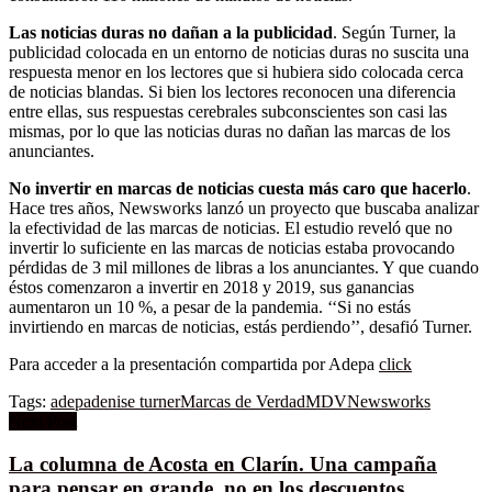
Las noticias duras no dañan a la publicidad
. Según Turner, la
publicidad colocada en un entorno de noticias duras no suscita una
respuesta menor en los lectores que si hubiera sido colocada cerca
de noticias blandas. Si bien los lectores reconocen una diferencia
entre ellas, sus respuestas cerebrales subconscientes son casi las
mismas, por lo que las noticias duras no dañan las marcas de los
anunciantes.
No invertir en marcas de noticias cuesta más caro que hacerlo
.
Hace tres años, Newsworks lanzó un proyecto que buscaba analizar
la efectividad de las marcas de noticias. El estudio reveló que no
invertir lo suficiente en las marcas de noticias estaba provocando
pérdidas de 3 mil millones de libras a los anunciantes. Y que cuando
éstos comenzaron a invertir en 2018 y 2019, sus ganancias
aumentaron un 10 %, a pesar de la pandemia. ‘‘Si no estás
invirtiendo en marcas de noticias, estás perdiendo’’, desafió Turner.
Para acceder a la presentación compartida por Adepa
click
Tags:
adepa
denise turner
Marcas de Verdad
MDV
Newsworks
Next Post
La columna de Acosta en Clarín. Una campaña
para pensar en grande, no en los descuentos.