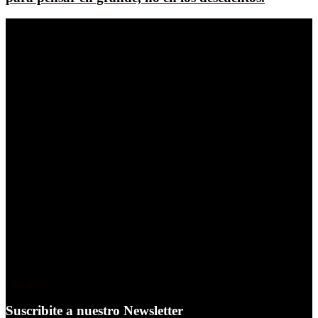
reporte.global es una plataforma de contenido en español
dedicada al mundo de la creatividad, el marketing y la
comunicación
.
Es editada por periodistas y editores
responsables de reporte publicidad que desde hace 30 años
desarrolla de manera ininterrumpida productos editoriales
gráficos, digitales y audiovisuales
Contacto
Suscribite a nuestro Newsletter