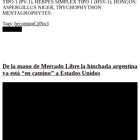
TIPO 1 (PV-1), HERPES SIMPLEX TIPO 1 (HSV-1). HONGOS:
ASPERGILLUS NIGER, TRYCHOPHYTHON
MENTAGROPHYTES.
Tags:
becoming
Cif
No3
Next Post
De la mano de Mercado Libre la hinchada argentina
ya está “en camino” a Estados Unidos
reporte.global es una plataforma de contenido en español
dedicada al mundo de la creatividad, el marketing y la