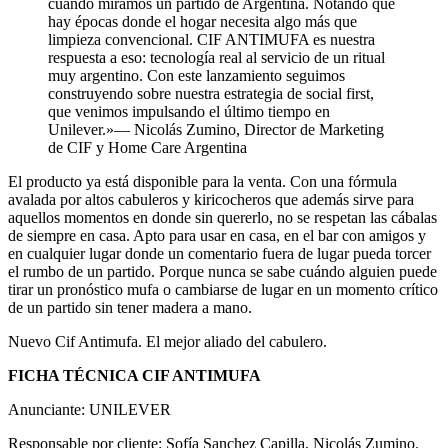
cuando miramos un partido de Argentina. Notando que
hay épocas donde el hogar necesita algo más que
limpieza convencional. CIF ANTIMUFA es nuestra
respuesta a eso: tecnología real al servicio de un ritual
muy argentino. Con este lanzamiento seguimos
construyendo sobre nuestra estrategia de social first,
que venimos impulsando el último tiempo en
Unilever.»— Nicolás Zumino, Director de Marketing
de CIF y Home Care Argentina
El producto ya está disponible para la venta. Con una fórmula
avalada por altos cabuleros y kiricocheros que además sirve para
aquellos momentos en donde sin quererlo, no se respetan las cábalas
de siempre en casa. Apto para usar en casa, en el bar con amigos y
en cualquier lugar donde un comentario fuera de lugar pueda torcer
el rumbo de un partido. Porque nunca se sabe cuándo alguien puede
tirar un pronóstico mufa o cambiarse de lugar en un momento crítico
de un partido sin tener madera a mano.
Nuevo Cif Antimufa. El mejor aliado del cabulero.
FICHA TÉCNICA CIF ANTIMUFA
Anunciante: UNILEVER
Responsable por cliente: Sofía Sanchez Capilla, Nicolás Zumino.