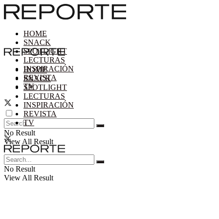
HOME
SNACK
SPOTLIGHT
LECTURAS
INSPIRACIÓN
HOME
REVISTA
SNACK
TV
SPOTLIGHT
LECTURAS
INSPIRACIÓN
REVISTA
TV
No Result
View All Result
No Result
View All Result