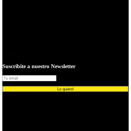
comunicación
.
Es editada por periodistas y editores
responsables de reporte publicidad que desde hace 30 años
desarrolla de manera ininterrumpida productos editoriales
gráficos, digitales y audiovisuales
Contacto
Suscribite a nuestro Newsletter
© 2024 Comunicación Publicitaria.