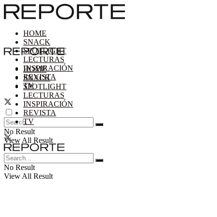
HOME
SNACK
SPOTLIGHT
LECTURAS
INSPIRACIÓN
HOME
REVISTA
SNACK
TV
SPOTLIGHT
LECTURAS
INSPIRACIÓN
REVISTA
TV
No Result
View All Result
No Result
View All Result