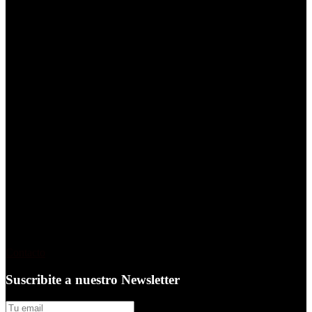
reporte.global es una plataforma de contenido en español
dedicada al mundo de la creatividad, el marketing y la
comunicación
.
Es editada por periodistas y editores
responsables de reporte publicidad que desde hace 30 años
desarrolla de manera ininterrumpida productos editoriales
gráficos, digitales y audiovisuales
Contacto
Suscribite a nuestro Newsletter